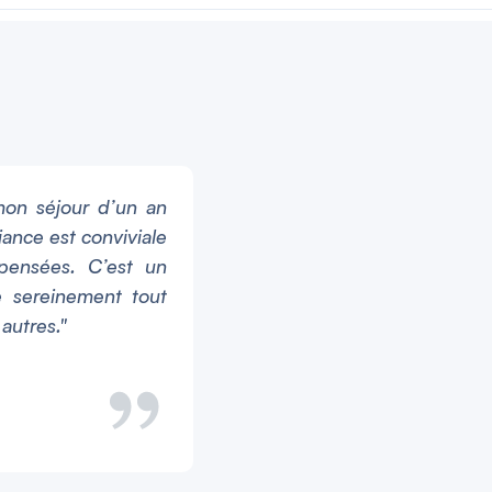
mon séjour d’un an
"Le coliving intergénérat
ance est conviviale
une belle dynamique où j’a
pensées. C’est un
des personnes formidables
e sereinement tout
est agréable et bien orga
autres."
bon choix pour ceux qui 
cadre de vie convivial."
Pierre
60 ans